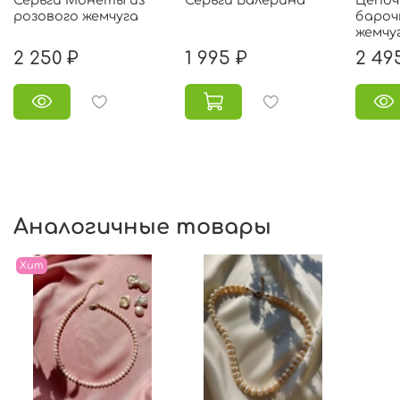
розового жемчуга
бароч
жемчу
2 250 ₽
1 995 ₽
2 49
Аналогичные товары
Хит