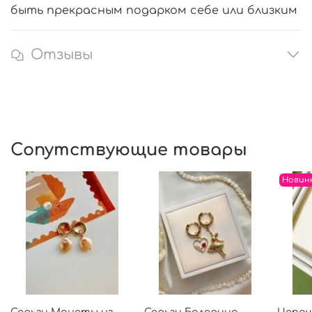
быть прекрасным подарком себе или близким
Отзывы
Сопутствующие товары
Новин
Серьги Монеты из
Серьги Балерина
Цепоч