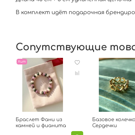
В комплект идёт подарочная брендиро
Сопутствующие тов
Хит
Браслет Фани из
Базовое колечк
камней и фианита
Сердечки