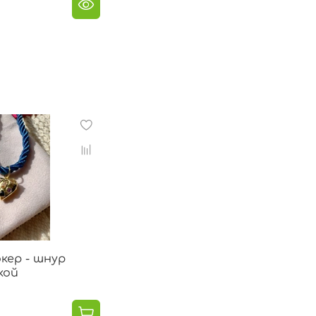
кер - шнур
кой