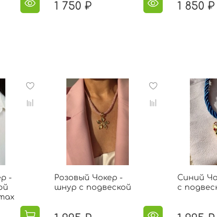
1 750 ₽
1 850 ₽
р -
Розовый Чокер -
Синий Чо
ой
шнур с подвеской
с подвес
тах