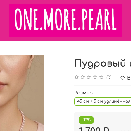
Пудровый 
(0)
В
Размер
45 см + 5 см удлинённая
-19%