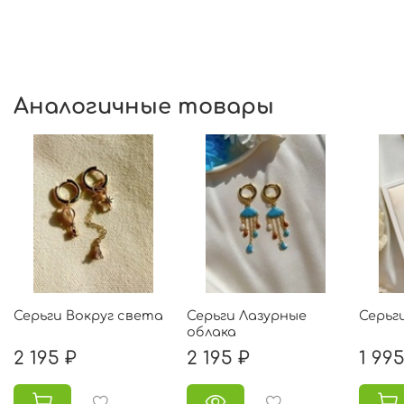
Аналогичные товары
Серьги Вокруг света
Серьги Лазурные
Серьг
облака
2 195 ₽
2 195 ₽
1 995