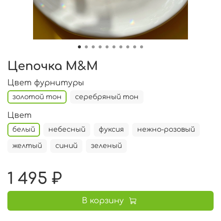
Цепочка M&M
Цвет фурнитуры
золотой тон
серебряный тон
Цвет
белый
небесный
фуксия
нежно-розовый
желтый
синий
зеленый
1 495 ₽
В корзину