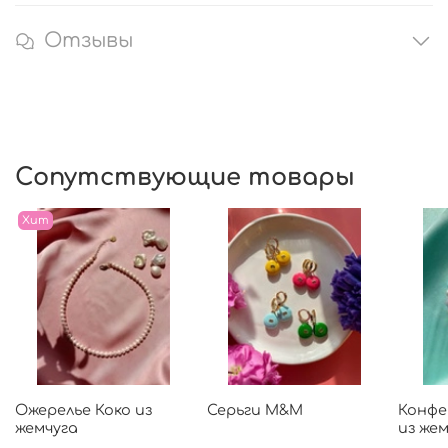
Отзывы
Сопутствующие товары
Хит
Ожерелье Коко из
Серьги M&M
Конфе
жемчуга
из же