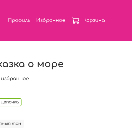
Профиль
Избранное
Корзина
казка о море
 избранное
 цепочка
яный тон