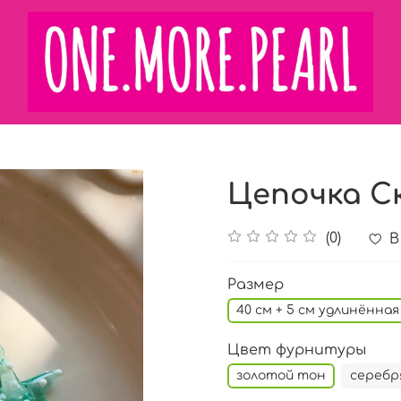
Цепочка С
(0)
В
Размер
40 см + 5 см удлинённая
Цвет фурнитуры
золотой тон
серебр